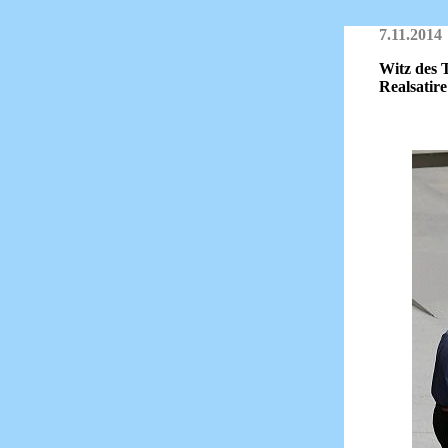
7.11.2014
Witz des T
Realsatire