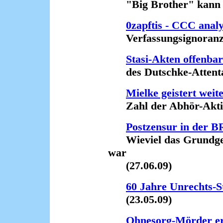
"Big Brother" kann n
0zapftis - CCC anal
Verfassungsignoranz un
Stasi-Akten offenba
des Dutschke-Attentat
Mielke geistert weit
Zahl der Abhör-Aktion
Postzensur in der 
Wieviel das Grundgese
war
(27.06.09)
60 Jahre Unrechts-
(23.05.09)
Ohnesorg-Mörder er