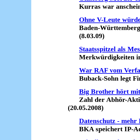
Kurras war anscheinend
Ohne V-Leute würd
Baden-Württembergs I
(8.03.09)
Staatsspitzel als Me
Merkwürdigkeiten im F
War RAF vom Verfas
Buback-Sohn legt Fing
Big Brother hört mi
Zahl der Abhör-Aktio
(20.05.2008)
Datenschutz - mehr 
BKA speichert IP-Adre