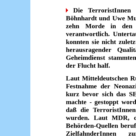
Die TerroristInnen
Böhnhardt und Uwe Mund
zehn Morde in den v
verantwortlich. Untert
konnten sie nicht zulet
herausragender Quali
Geheimdienst stammten.
der Flucht half.
Laut Mitteldeutschen R
Festnahme der Neonazi-
kurz bevor sich das 
machte - gestoppt word
daß die TerroristInne
wurden. Laut MDR, de
Behörden-Quellen beruf
ZielfahnderInnen z