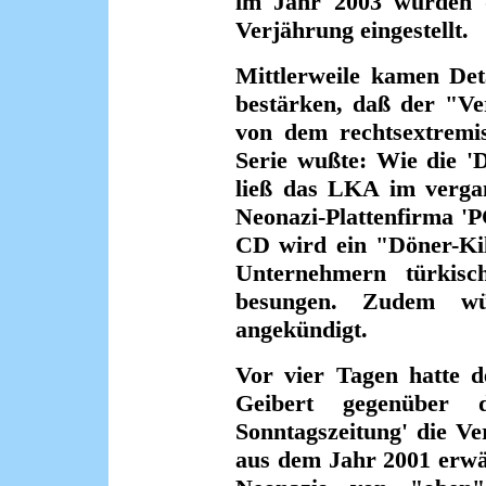
im Jahr 2003 wurden di
Verjährung eingestellt.
Mittlerweile kamen Det
bestärken, daß der "Ve
von dem rechtsextremi
Serie wußte: Wie die '
ließ das LKA im verga
Neonazi-Plattenfirma 'P
CD wird ein "Döner-Kil
Unternehmern türkisc
besungen. Zudem wü
angekündigt.
Vor vier Tagen hatte d
Geibert gegenüber d
Sonntagszeitung' die V
aus dem Jahr 2001 erwä