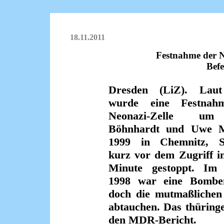
18.11.2011
Festnahme der N
Bef
Dresden (LiZ). La
wurde eine Festnah
Neonazi-Zelle u
Böhnhardt und Uwe M
1999 in Chemnitz, S
kurz vor dem Zugriff in
Minute gestoppt. Im
1998 war eine Bomben
doch die mutmaßlichen 
abtauchen. Das thüring
den MDR-Bericht.