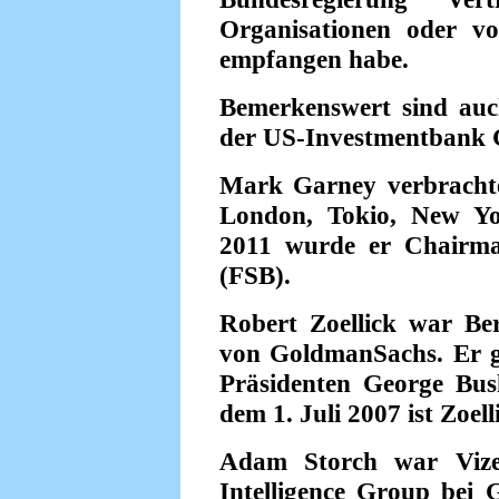
Organisationen oder v
empfangen habe.
Bemerkenswert sind auch
der US-Investmentbank G
Mark Garney verbracht
London, Tokio, New Y
2011 wurde er Chairman
(FSB).
Robert Zoellick war Ber
von GoldmanSachs. Er g
Präsidenten George Bu
dem 1. Juli 2007 ist Zoel
Adam Storch war Vize-
Intelligence Group bei