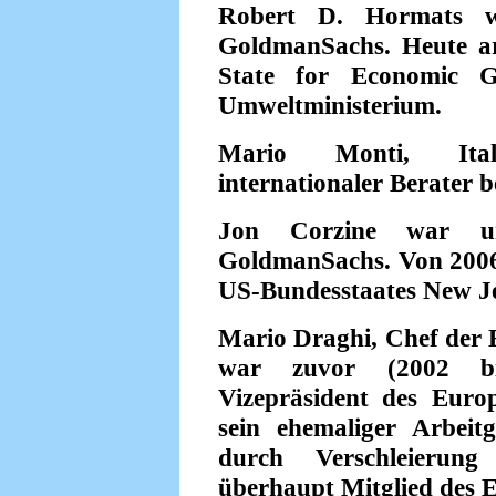
Robert D. Hormats w
GoldmanSachs. Heute ar
State for Economic G
Umweltministerium.
Mario Monti, Itali
internationaler Berater
Jon Corzine war un
GoldmanSachs. Von 2006
US-Bundesstaates New Je
Mario Draghi, Chef der 
war zuvor (2002 bi
Vizepräsident des Euro
sein ehemaliger Arbeit
durch Verschleierung
überhaupt Mitglied des 