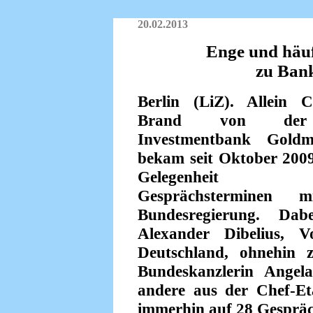
20.02.2013
Enge und häu
zu Ban
Berlin (LiZ). Allein C
Brand von de
Investmentbank Goldm
bekam seit Oktober 200
Gelegenhei
Gesprächsterminen 
Bundesregierung. Dab
Alexander Dibelius, V
Deutschland, ohnehin z
Bundeskanzlerin Angel
andere aus der Chef-E
immerhin auf 28 Gespräc