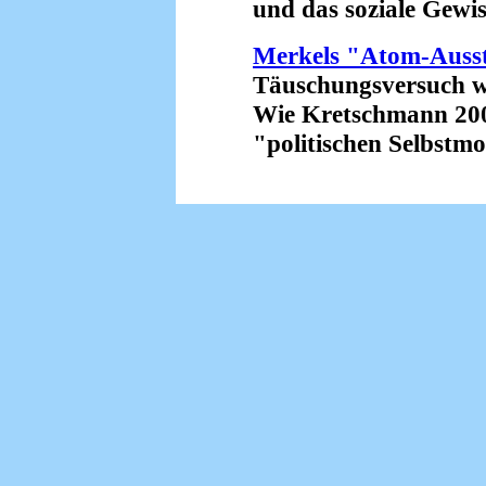
und das soziale Gewiss
Merkels "Atom-Ausst
Täuschungsversuch wie
Wie Kretschmann 200
"politischen Selbstmord