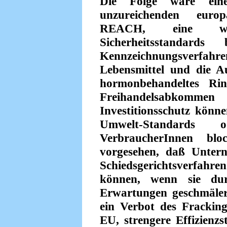
Die Folge wäre ein
unzureichenden europ
REACH, eine wei
Sicherheitsstandar
Kennzeichnungsverf
Lebensmittel und die A
hormonbehandeltes Rin
Freihandelsabkomme
Investitionsschutz könn
Umwelt-Standard
VerbraucherInnen bl
vorgesehen, daß Untern
Schiedsgerichtsverfah
können, wenn sie dur
Erwartungen geschmäler
ein Verbot des Frackin
EU, strengere Effizienz