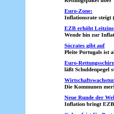
Rettungspaket über 78
Euro-Zone:
Inflationsrate steigt (
EZB erhöht Leitzins
Wende hin zur Inflati
Sócrates gibt auf
Pleite Portugals ist a
Euro-Rettungsschir
läßt Schuldenpegel ste
Wirtschaftswachstu
Die Kommunen merken 
Neue Runde der Welt
Inflation bringt EZB i