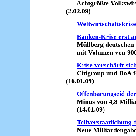
Achtgrößte Volkswirtsc
(2.02.09)
Weltwirtschaftskris
Banken-Krise erst 
Müllberg deutschen 
mit Volumen von 900 M
Krise verschärft sic
Citigroup und BoA feh
(16.01.09)
Offenbarungseid de
Minus von 4,8 Milliar
(14.01.09)
Teilverstaatlichun
Neue Milliardengaben