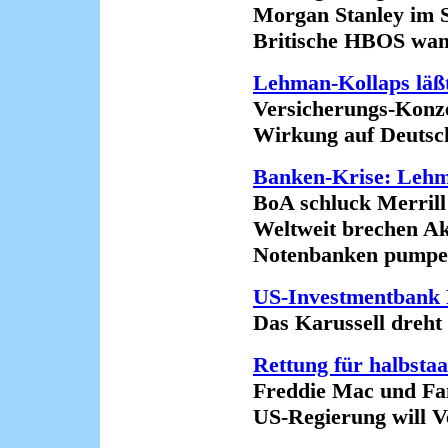
Morgan Stanley im 
Britische HBOS wankt
Lehman-Kollaps läß
Versicherungs-Konzer
Wirkung auf Deutschla
Banken-Krise: Lehm
BoA schluck Merrill
Weltweit brechen Akt
Notenbanken pumpen M
US-Investmentbank 
Das Karussell dreht si
Rettung für halbsta
Freddie Mac und Fa
US-Regierung will Ver