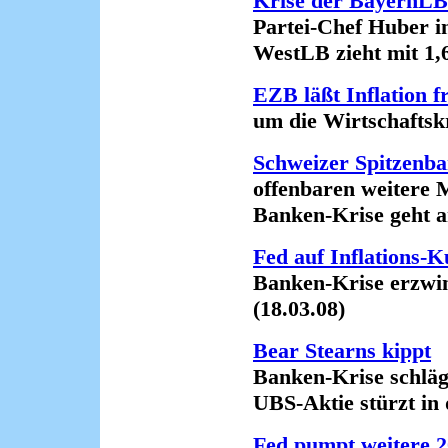
Krise der BayernLB
Partei-Chef Huber in
WestLB zieht mit 1,6 M
EZB läßt Inflation f
um die Wirtschaftskris
Schweizer Spitzenb
offenbaren weitere Mi
Banken-Krise geht an 
Fed auf Inflations-K
Banken-Krise erzwingt
(18.03.08)
Bear Stearns kippt
Banken-Krise schlägt 
UBS-Aktie stürzt in de
Fed pumpt weitere 2