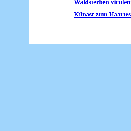
Waldsterben virulen
Künast zum Haartes