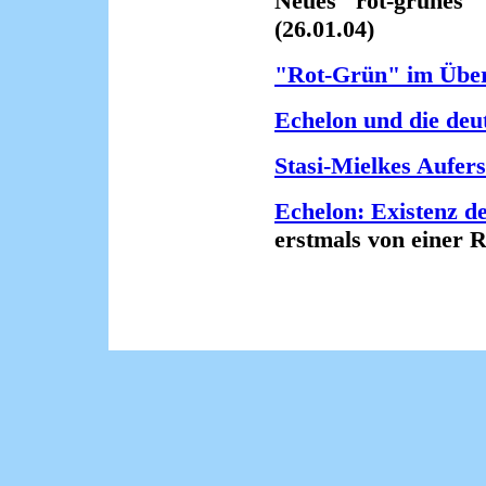
Neues "rot-grünes" T
(26.01.04)
"Rot-Grün" im Übe
Echelon und die deu
Stasi-Mielkes Aufer
Echelon: Existenz d
erstmals von einer Reg