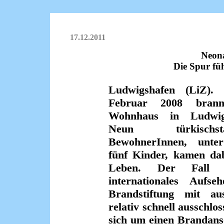
17.12.2011
Neon
Die Spur fü
Ludwigshafen (LiZ).
Feb­ruar 2008 brann
Wohnhaus in Ludwigs
Neun türkisch­st
BewohnerInnen, unte
fünf Kinder, kamen da
Leben. Der Fall e
internationales Aufs
Brandstiftung mit aus
relativ schnell ausschlo
sich um einen Brandan