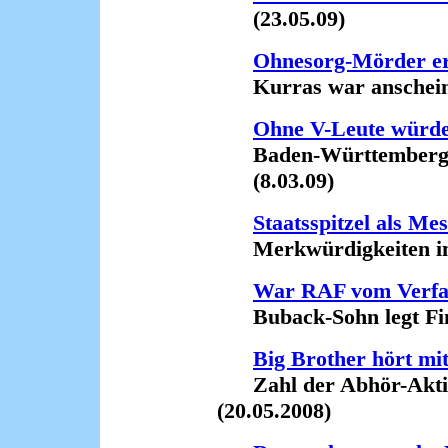
(23.05.09)
Ohnesorg-Mörder er
Kurras war anscheinend
Ohne V-Leute würd
Baden-Württembergs I
(8.03.09)
Staatsspitzel als Me
Merkwürdigkeiten im F
War RAF vom Verfas
Buback-Sohn legt Fing
Big Brother hört mi
Zahl der Abhör-Aktio
(20.05.2008)