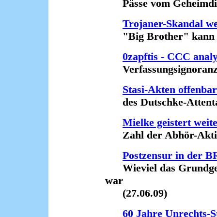
Pässe vom Geheimdien
Trojaner-Skandal wei
"Big Brother" kann n
0zapftis - CCC anal
Verfassungsignoranz un
Stasi-Akten offenba
des Dutschke-Attentat
Mielke geistert weit
Zahl der Abhör-Aktion
Postzensur in der 
Wieviel das Grundgese
war
(27.06.09)
60 Jahre Unrechts-