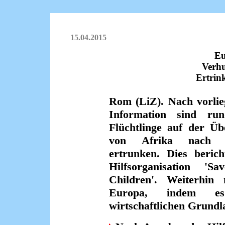
15.04.2015
Eu
Verhu
Ertrin
Rom (LiZ). Nach vorli
Information sind ru
Flüchtlinge auf der Üb
von Afrika nach I
ertrunken. Dies berich
Hilfs­organisation 'S
Children'. Weiterhin 
Europa, indem e
wirtschaftlichen Grundl