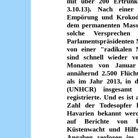
mit über 200 Ertrunke
3.10.13). Nach einer 
Empörung und Krokodil
dem permanenten Masse
solche Verspreche
Parlamentspräsidenten 
von einer "radikalen N
sind schnell wieder v
Monaten von Januar
annähernd 2.500 Flücht
als im Jahr 2013, in d
(UNHCR) insgesamt 
registrierte. Und es ist
Zahl der Todesopfer h
Havarien bekannt werde
auf Berichte von Üb
Küstenwacht und Hilfso
Angaben verloren im