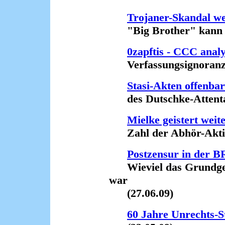
Trojaner-Skandal wei
"Big Brother" kann n
0zapftis - CCC anal
Verfassungsignoranz un
Stasi-Akten offenba
des Dutschke-Attentat
Mielke geistert weit
Zahl der Abhör-Aktion
Postzensur in der 
Wieviel das Grundgese
war
(27.06.09)
60 Jahre Unrechts-