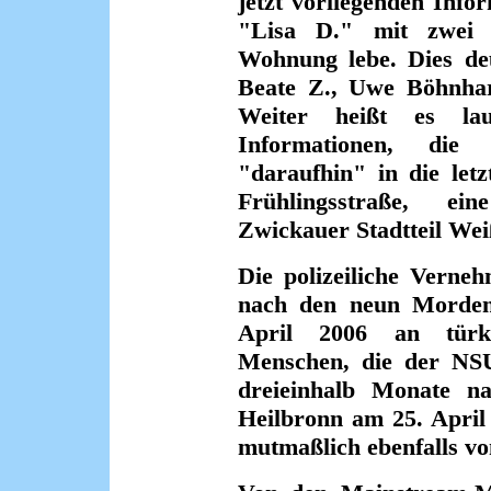
jetzt vorliegenden Info
"Lisa D." mit zwei 
Wohnung lebe. Dies deu
Beate Z., Uwe Böhnha
Weiter heißt es lau
Informationen, die 
"daraufhin" in die let
Frühlingsstraße, e
Zwickauer Stadtteil We
Die polizeiliche Verneh
nach den neun Morden
April 2006 an türki
Menschen, die der NS
dreieinhalb Monate 
Heilbronn am 25. April 
mutmaßlich ebenfalls v