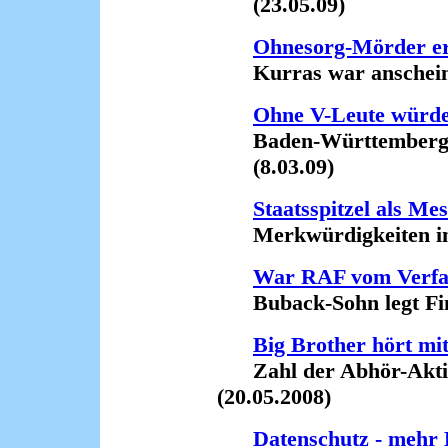
(23.05.09)
Ohnesorg-Mörder er
Kurras war anscheinend
Ohne V-Leute würd
Baden-Württembergs I
(8.03.09)
Staatsspitzel als Me
Merkwürdigkeiten im F
War RAF vom Verfas
Buback-Sohn legt Fing
Big Brother hört mi
Zahl der Abhör-Aktio
(20.05.2008)
Datenschutz - mehr 