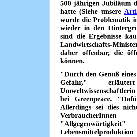
500-jährigen Jubiläum d
hatte (Siehe unsere
Arti
wurde die Problematik i
wieder in den Hintergr
sind die Ergebnisse ka
Landwirtschafts-Minis
daher offenbar, die öf
können.
"Durch den Genuß eines 
Gefahr," erläute
Umweltwissenschaftlerin
bei Greenpeace. "Dafü
Allerdings sei dies nic
VerbraucherInn
"Allgegenwärtigke
Lebensmittelproduktion 