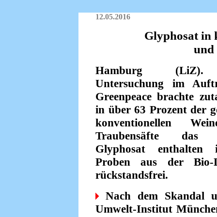
12.05.2016
Glyphosat in
und 
Hamburg (LiZ).
Untersuchung im Auft
Greenpeace brachte zut
in über 63 Prozent der g
konventionellen We
Traubensäfte das P
Glyphosat enthalten 
Proben aus der Bio-L
rückstandsfrei.
Nach dem Skandal um
Umwelt-Institut Münche