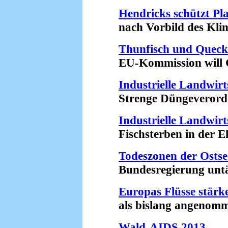
Hendricks schützt Pla
nach Vorbild des Klima-
Thunfisch und Queck
EU-Kommission will Gr
Industrielle Landwir
Strenge Düngeverordnu
Industrielle Landwirt
Fischsterben in der Elb
Todeszonen der Ostsee
Bundesregierung untät
Europas Flüsse stärk
als bislang angenomme
Wald-AIDS 2013