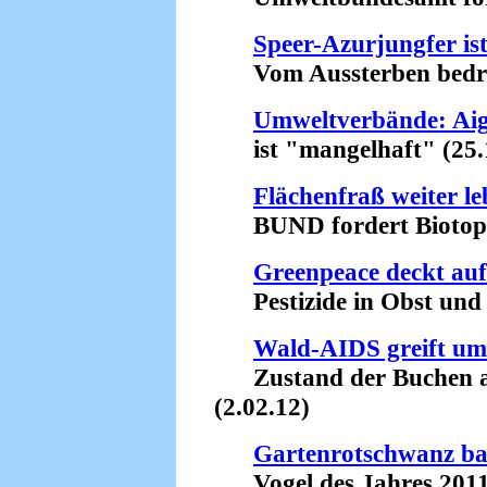
Speer-Azurjungfer ist
Vom Aussterben bedroh
Umweltverbände: Aign
ist "mangelhaft" (25.
Flächenfraß weiter le
BUND fordert Biotopve
Greenpeace deckt auf
Pestizide in Obst und 
Wald-AIDS greift um
Zustand der Buchen auf
(2.02.12)
Gartenrotschwanz bal
Vogel des Jahres 2011 