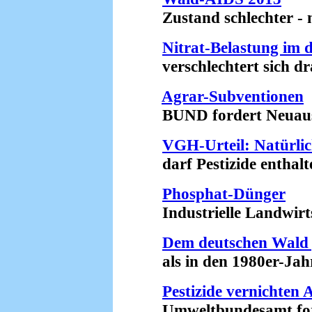
Zustand schlechter - ni
Nitrat-Belastung im
verschlechtert sich dra
Agrar-Subventionen
BUND fordert Neuausri
VGH-Urteil: Natürli
darf Pestizide enthalte
Phosphat-Dünger
Industrielle Landwirts
Dem deutschen Wald g
als in den 1980er-Jahr
Pestizide vernichten
Umweltbundesamt forde