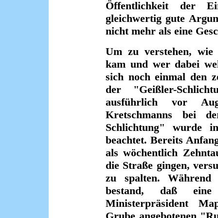
Öffentlichkeit der E
gleichwertig gute Argum
nicht mehr als eine Ges
Um zu verstehen, wie e
kam und wer dabei welch
sich noch einmal den z
der "Geißler-Schlic
ausführlich vor A
Kretschmanns bei de
Schlichtung" wurde in
beachtet. Bereits Anfa
als wöchentlich Zehnta
die Straße gingen, ver
zu spalten. Während 
bestand, daß ein
Ministerpräsident M
Grube angebotenen "Ru