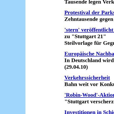
Tausende legen Verkeh
Protestival der Park
Zehntausende gegen "S
'stern' veröffentlich
zu "Stuttgart 21"
Steilvorlage für Gegn
Europäische Nachba
In Deutschland wird d
(29.04.10)
Verkehrssicherheit
Bahn weit vor Konkur
'Robin-Wood'-Aktion
"Stuttgart verscherzt 
Investitionen in Sch