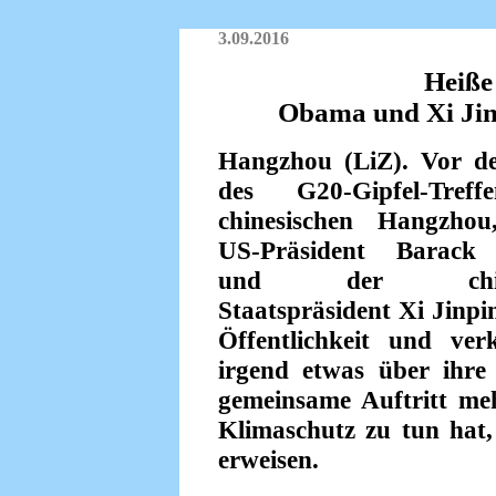
3.09.2016
Heiße
Obama und Xi Jin
Hangzhou (LiZ). Vor d
des G20-Gipfel-Tref
chinesischen Hangzhou
US-Präsident Barac
und der chines
Staatspräsident Xi Jinpi
Öffentlichkeit und ver
irgend etwas über ihre
gemeinsame Auftritt meh
Klimaschutz zu tun hat, 
erweisen.