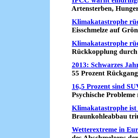
Artensterben, Hungersn
Klimakatastrophe rüc
Eisschmelze auf Grönla
Klimakatastrophe rüc
Rückkopplung durch Eis
2013: Schwarzes Jahr
55 Prozent Rückgang g
16,5 Prozent sind SU
Psychische Probleme n
Klimakatastrophe is
Braunkohleabbau triump
Wetterextreme in Eur
des Abschmelzens der A