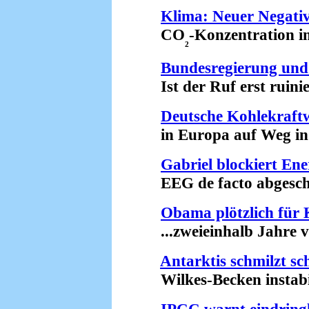
Klima: Neuer Negati
CO
-Konzentration i
₂
Bundesregierung und
Ist der Ruf erst ruinier
Deutsche Kohlekraft
in Europa auf Weg in K
Gabriel blockiert En
EEG de facto abgeschaf
Obama plötzlich für 
...zweieinhalb Jahre v
Antarktis schmilzt sc
Wilkes-Becken instabil
IPCC warnt eindringl