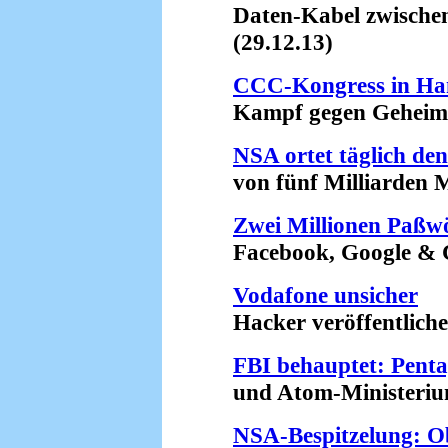
Daten-Kabel zwischen 
(29.12.13)
CCC-Kongress in H
Kampf gegen Geheimdie
NSA ortet täglich de
von fünf Milliarden Mob
Zwei Millionen Paßwö
Facebook, Google & Co 
Vodafone unsicher
Hacker veröffentlichen
FBI behauptet: Pent
und Atom-Ministerium 
NSA-Bespitzelung: O