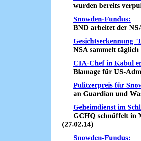
wurden bereits verpulv
Snowden-Fundus:
BND arbeitet der NSA il
Gesichtserkennung 'T
NSA sammelt täglich Mi
CIA-Chef in Kabul e
Blamage für US-Admini
Pulitzerpreis für Sn
an Guardian und Washi
Geheimdienst im Sch
GCHQ schnüffelt in Mi
(27.02.14)
Snowden-Fundus: