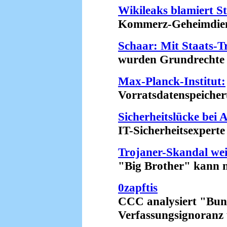
Wikileaks blamiert St
Kommerz-Geheimdienst
Schaar: Mit Staats-T
wurden Grundrechte ver
Max-Planck-Institut:
Vorratsdatenspeicherung
Sicherheitslücke bei 
IT-Sicherheitsexperte a
Trojaner-Skandal weit
"Big Brother" kann no
0zapftis
CCC analysiert "Bund
Verfassungsignoranz un