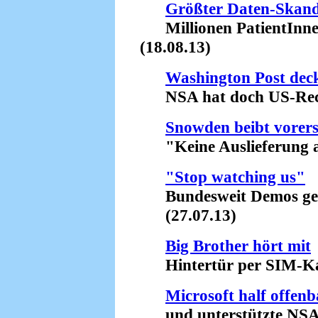
Größter Daten-Skanda
Millionen PatientInnen
(18.08.13)
Washington Post deck
NSA hat doch US-Recht
Snowden beibt vorers
"Keine Auslieferung a
"Stop watching us"
Bundesweit Demos gege
(27.07.13)
Big Brother hört mit
Hintertür per SIM-Kar
Microsoft half offenb
und unterstützte NS