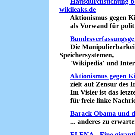
Hausdurchsuchung be
wikileaks.de
Aktionismus gegen Ki
als Vorwand für politis
Bundesverfassungsge
Die Manipulierbarkeit 
Speichersystemen,
'Wikipedia' und Intern
Aktionismus gegen K
zielt auf Zensur des In
Im Visier ist das letz
für freie linke Nachric
Barack Obama und d
... anderes zu erwarten
ELENA - Eine gigant