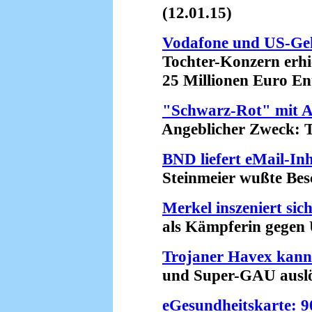
(12.01.15)
Vodafone und US-Ge
Tochter-Konzern erhie
25 Millionen Euro Ent
"Schwarz-Rot" mit Ap
Angeblicher Zweck: Te
BND liefert eMail-In
Steinmeier wußte Besch
Merkel inszeniert sic
als Kämpferin gegen U
Trojaner Havex kan
und Super-GAU auslös
eGesundheitskarte: 9