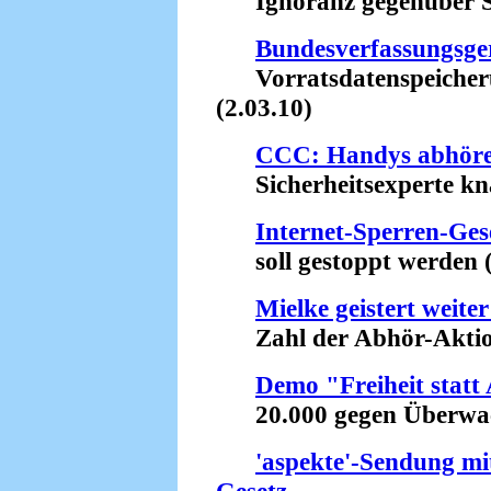
Ignoranz gegenüber Sa
Bundesverfassungsger
Vorratsdatenspeicheru
(2.03.10)
CCC: Handys abhören
Sicherheitsexperte kna
Internet-Sperren-Ges
soll gestoppt werden (
Mielke geistert weite
Zahl der Abhör-Aktione
Demo "Freiheit statt 
20.000 gegen Überwac
'aspekte'-Sendung mit