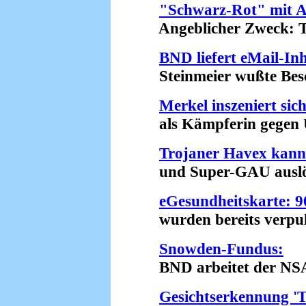
"Schwarz-Rot" mit Ap
Angeblicher Zweck: Te
BND liefert eMail-In
Steinmeier wußte Besch
Merkel inszeniert sic
als Kämpferin gegen U
Trojaner Havex kan
und Super-GAU auslös
eGesundheitskarte: 9
wurden bereits verpulv
Snowden-Fundus:
BND arbeitet der NSA il
Gesichtserkennung 'T