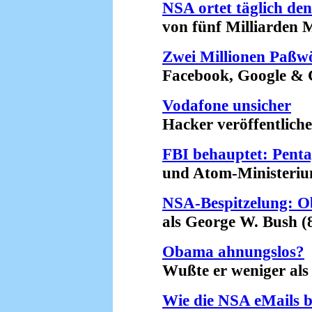
NSA ortet täglich de
von fünf Milliarden Mob
Zwei Millionen Paßwö
Facebook, Google & Co 
Vodafone unsicher
Hacker veröffentlichen
FBI behauptet: Pent
und Atom-Ministerium 
NSA-Bespitzelung: O
als George W. Bush (8
Obama ahnungslos?
Wußte er weniger als M
Wie die NSA eMails b