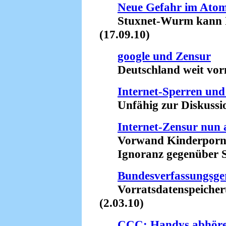
Neue Gefahr im Ato
Stuxnet-Wurm kann Ind
(17.09.10)
google und Zensur
Deutschland weit vorne
Internet-Sperren un
Unfähig zur Diskussion
Internet-Zensur nun 
Vorwand Kinderpornog
Ignoranz gegenüber Sa
Bundesverfassungsger
Vorratsdatenspeicheru
(2.03.10)
CCC: Handys abhören