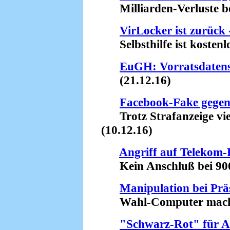
Milliarden-Verluste bei
VirLocker ist zurück 
Selbsthilfe ist kostenlo
EuGH: Vorratsdatensp
(21.12.16)
Facebook-Fake gege
Trotz Strafanzeige vie
(10.12.16)
Angriff auf Telekom-
Kein Anschluß bei 900
Manipulation bei Prä
Wahl-Computer machen'
"Schwarz-Rot" für 