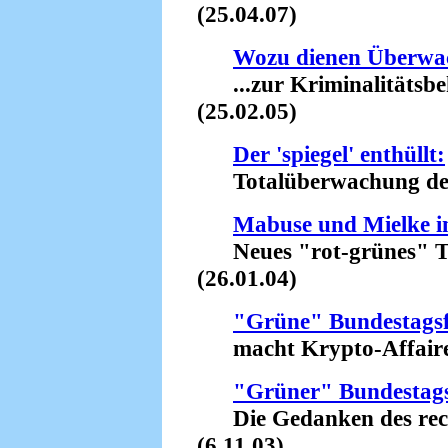
(25.04.07)
Wozu dienen Überwa
...zur Kriminalitätsbek
(25.02.05)
Der 'spiegel' enthüllt:
Totalüberwachung der 
Mabuse und Mielke im
Neues "rot-grünes" Te
(26.01.04)
"Grüne" Bundestagsf
macht Krypto-Affaire 
"Grüner" Bundestag
Die Gedanken des rechts
(6.11.03)