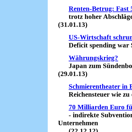
Renten-Betrug: Fast 
trotz hoher Abschläge v
(31.01.13)
US-Wirtschaft schru
Deficit spending war S
Währungskrieg?
Japan zum Sündenbock 
(29.01.13)
Schmierentheater in 
Reichensteuer wie zu er
70 Milliarden Euro f
- indirekte Subvention
Unternehmen
(22.12.12)