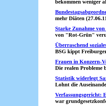
bekommen weniger als Z
Bundestagsabgeordne
mehr Diäten (27.06.1
Starke Zunahme von
von "Rot-Grün" verurs
Überraschend soziales
BSG kippt Freiburger 
Frauen in Konzern-V
Die realen Probleme ble
Statistik widerlegt S
Lohnt die Auseinanders
Verfassungsgericht: 
war grundgesetzkonfor