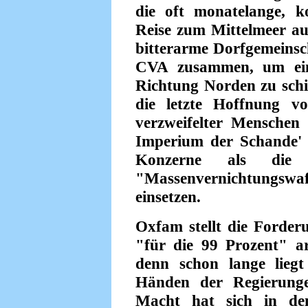
die oft monatelange, ko
Reise zum Mittelmeer a
bitterarme Dorfgemeinsch
CVA zusammen, um eine
Richtung Norden zu sch
die letzte Hoffnung v
verzweifelter Menschen 
Imperium der Schande' b
Konzerne als die n
"Massenvernichtungswa
einsetzen.
Oxfam stellt die Forder
"für die 99 Prozent" arb
denn schon lange lieg
Händen der Regierunge
Macht hat sich in d