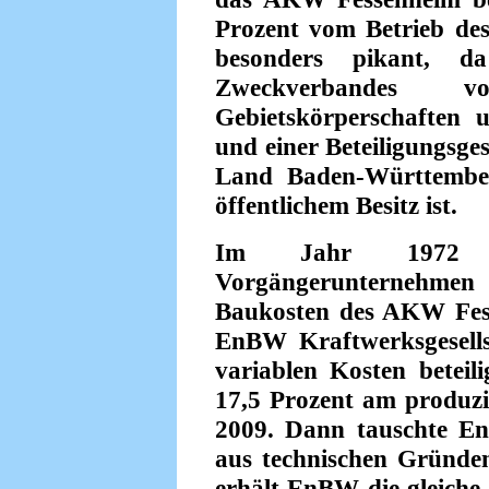
Prozent vom Betrieb de
besonders pikant, 
Zweckverbandes von
Gebietskörperschaften
und einer Beteiligungsges
Land Baden-Württember
öffentlichem Besitz ist.
Im Jahr 1972 
Vorgängerunternehmen
Baukosten des AKW Fesse
EnBW Kraftwerksgesells
variablen Kosten betei
17,5 Prozent am produzie
2009. Dann tauschte En
aus technischen Gründe
erhält EnBW die gleiche