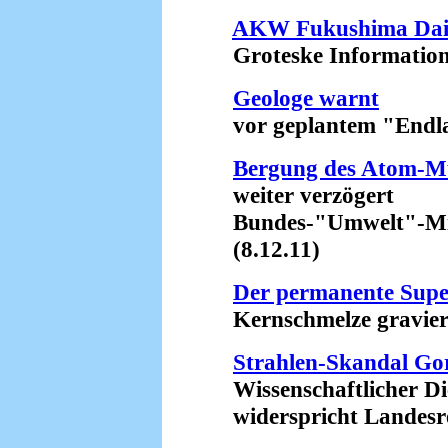
AKW Fukushima Daiich
Groteske Informationsp
Geologe warnt
vor geplantem "Endlag
Bergung des Atom-Mül
weiter verzögert
Bundes-"Umwelt"-Minis
(8.12.11)
Der permanente Sup
Kernschmelze gravieren
Strahlen-Skandal Go
Wissenschaftlicher Die
widerspricht Landesreg