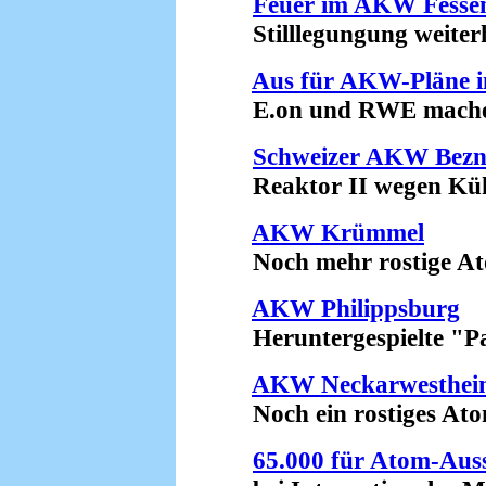
Feuer im AKW Fesse
Stilllegungung weiterh
Aus für AKW-Pläne i
E.on und RWE machen 
Schweizer AKW Bez
Reaktor II wegen Kühlp
AKW Krümmel
Noch mehr rostige Atom
AKW Philippsburg
Heruntergespielte "Pa
AKW Neckarwesthei
Noch ein rostiges Atom
65.000 für Atom-Auss