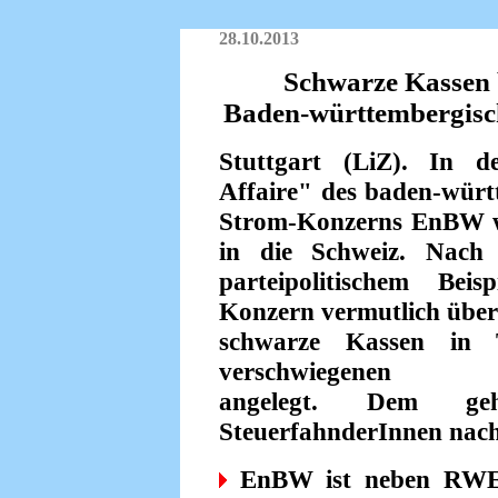
28.10.2013
Schwarze Kassen
Baden-württembergisch
Stuttgart (LiZ). In d
Affaire" des baden-würt
Strom-Konzerns EnBW w
in die Schweiz. Nach
partei­politischem Bei
Konzern vermutlich über
schwarze Kassen in 
verschwiegenen Al
angelegt. Dem geh
SteuerfahnderInnen nach
EnBW ist neben RWE, 