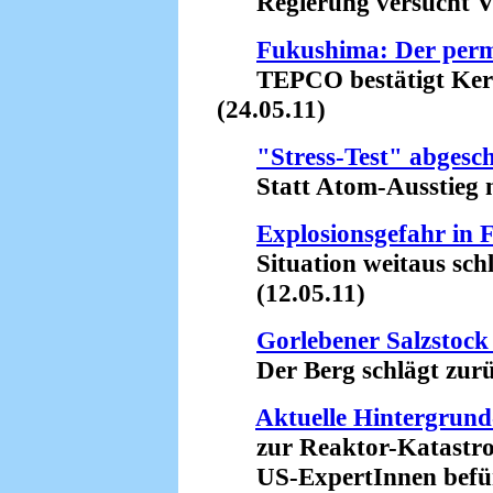
Regierung versucht Vo
Fukushima: Der per
TEPCO bestätigt Kerns
(24.05.11)
"Stress-Test" abgesc
Statt Atom-Ausstieg n
Explosionsgefahr in
Situation weitaus schli
(12.05.11)
Gorlebener Salzstock
Der Berg schlägt zurüc
Aktuelle Hintergrun
zur Reaktor-Katastro
US-ExpertInnen befürc