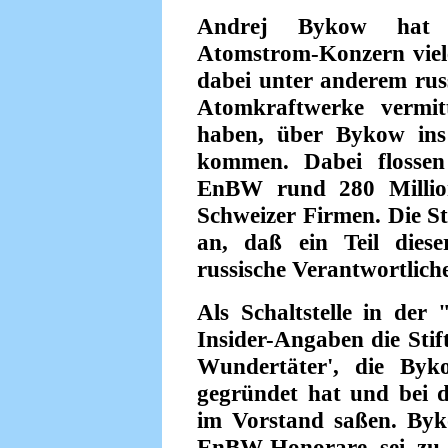
Andrej Bykow hat m
Atomstrom-Konzern viel
dabei unter anderem russ
Atomkraftwerke vermit
haben, über Bykow ins
kommen. Dabei flossen
EnBW rund 280 Millio
Schweizer Firmen. Die S
an, daß ein Teil dies
russische Verantwortlich
Als Schaltstelle in der 
Insider-Angaben die Stif
Wundertäter', die Byk
gegründet hat und bei 
im Vorstand saßen. Byko
EnBW-Honorare sei zu 