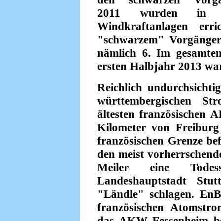
2011 wurden in Ba
Windkraftanlagen erri
"schwarzem" Vorgänger
nämlich 6. Im gesamte
ersten Halbjahr 2013 war
Reichlich undurchsichti
württembergischen S
ältesten französischen 
Kilometer von Freiburg 
französischen Grenze be
den meist vorherrschend
Meiler eine Todes
Landeshauptstadt Stu
"Ländle" schlagen. EnB
französischen Atomstr
das AKW Fessenheim bet