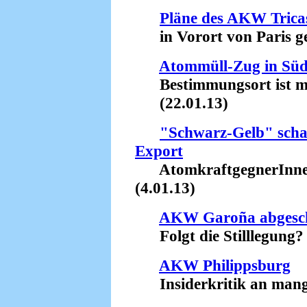
Pläne des AKW Tricas
in Vorort von Paris ges
Atommüll-Zug in Südf
Bestimmungsort ist mö
(22.01.13)
"Schwarz-Gelb" scha
Export
AtomkraftgegnerInnen
(4.01.13)
AKW Garoña abgesch
Folgt die Stilllegung? 
AKW Philippsburg
Insiderkritik an mangel