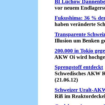
BI Lüchow Dannenbe
vor neuem Endlagersuc
Fukushima: 36 % der
haben veränderte Schil
Transparente Schwei
Illusion um Benken gep
200.000 in Tokio geg
AKW Oi wird hochgefa
Sprengstoff entdeckt
Schwedisches AKW Ring
(21.06.12)
Schweizer Uralt-AK
Riß im Reaktordeckel?