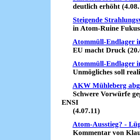
deutlich erhöht (4.08.
Steigende Strahlungs
in Atom-Ruine Fukushi
Atommüll-Endlager i
EU macht Druck (20.0
Atommüll-Endlager i
Unmögliches soll realist
AKW Mühleberg abge
Schwere Vorwürfe gege
ENSI
(4.07.11)
Atom-Ausstieg? - Lü
Kommentar von Klaus 