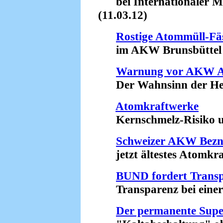
bei Internationaler Me
(11.03.12)
Rostige Atommüll-Fä
im AKW Brunsbüttel (
Warnung vor AKW 
Der Wahnsinn der Herm
Atomkraftwerke
Kernschmelz-Risiko unt
Schweizer AKW Bez
jetzt ältestes Atomkraf
BUND fordert Transp
Transparenz bei einer 
Der permanente Sup