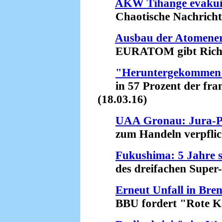
AKW Tihange evakui
Chaotische Nachrichten
Ausbau der Atomener
EURATOM gibt Richtun
"Heruntergekommen"
in 57 Prozent der fran
(18.03.16)
UAA Gronau: Jura-Pr
zum Handeln verpflicht
Fukushima: 5 Jahre s
des dreifachen Super-
Erneut Unfall in Bre
BBU fordert "Rote Kar