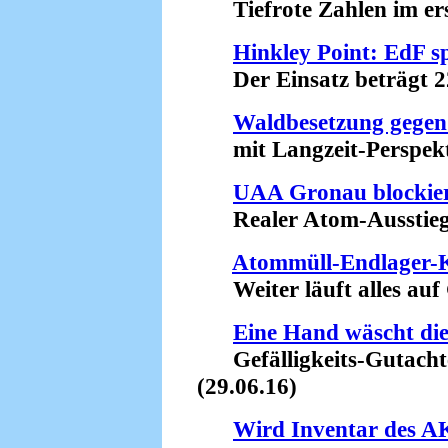
Tiefrote Zahlen im erst
Hinkley Point: EdF s
Der Einsatz beträgt 22 
Waldbesetzung gegen
mit Langzeit-Perspekti
UAA Gronau blockie
Realer Atom-Ausstieg g
Atommüll-Endlager-K
Weiter läuft alles auf 
Eine Hand wäscht die
Gefälligkeits-Gutachte
(29.06.16)
Wird Inventar des A