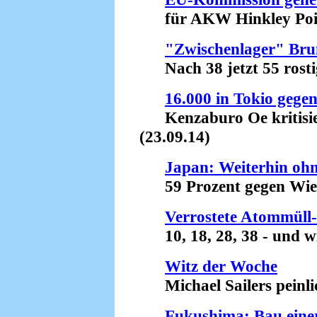
für AKW Hinkley Point
"Zwischenlager" Bru
Nach 38 jetzt 55 rostig
16.000 in Tokio gege
Kenzaburo Oe kritisier
(23.09.14)
Japan: Weiterhin oh
59 Prozent gegen Wiede
Verrostete Atommüll
10, 18, 28, 38 - und wie
Witz der Woche
Michael Sailers peinlic
Fukushima: Bau einer