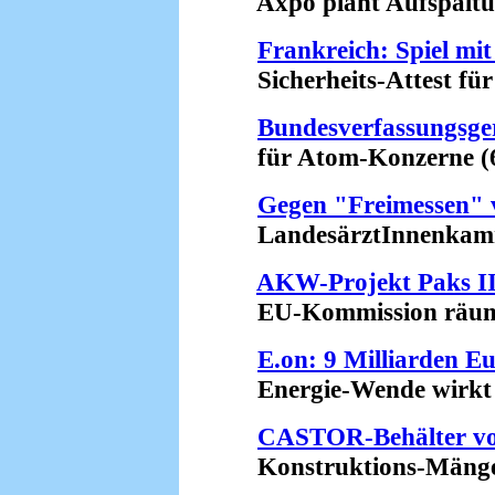
Axpo plant Aufspaltun
Frankreich: Spiel mi
Sicherheits-Attest für
Bundesverfassungsge
für Atom-Konzerne (6
Gegen "Freimessen"
LandesärztInnenkamme
AKW-Projekt Paks I
EU-Kommission räumt 
E.on: 9 Milliarden E
Energie-Wende wirkt (
CASTOR-Behälter v
Konstruktions-Mängel 