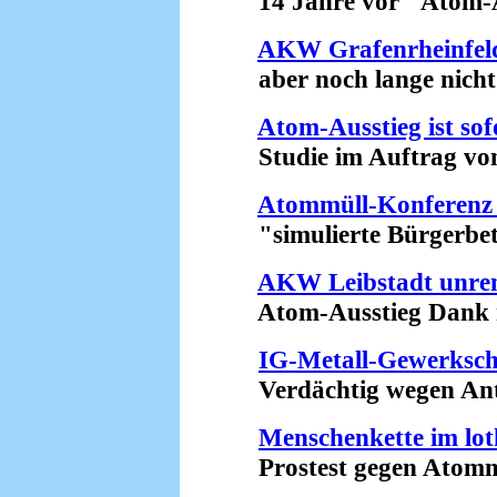
14 Jahre vor "Atom-Au
AKW Grafenrheinfeld 
aber noch lange nicht st
Atom-Ausstieg ist sof
Studie im Auftrag von .
Atommüll-Konferenz 
"simulierte Bürgerbete
AKW Leibstadt unren
Atom-Ausstieg Dank ro
IG-Metall-Gewerkscha
Verdächtig wegen Ant
Menschenkette im lot
Prostest gegen Atommül