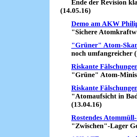
Ende der Revision kla
(14.05.16)
Demo am AKW Phili
"Sichere Atomkraftwerke
"Grüner" Atom-Skan
noch umfangreicher (1
Riskante Fälschunge
"Grüne" Atom-Minister
Riskante Fälschunge
"Atomaufsicht in Bade
(13.04.16)
Rostendes Atommüll-
"Zwischen"-Lager Gorl