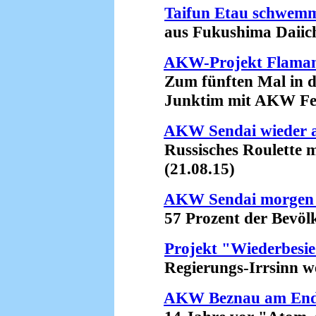
Taifun Etau schwemm
aus Fukushima Daiichi i
AKW-Projekt Flamanv
Zum fünften Mal in di
Junktim mit AKW Fesse
AKW Sendai wieder 
Russisches Roulette m
(21.08.15)
AKW Sendai morgen 
57 Prozent der Bevölke
Projekt "Wiederbesi
Regierungs-Irrsinn weg
AKW Beznau am En