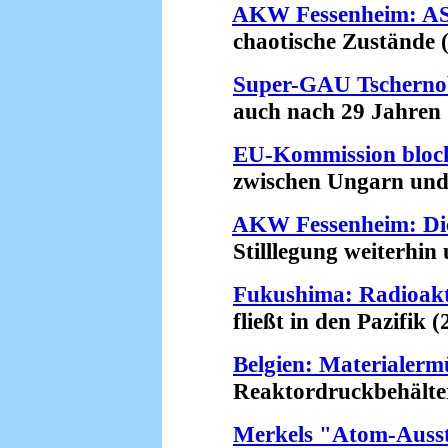
AKW Fessenheim: ASN
chaotische Zustände (
Super-GAU Tschernob
auch nach 29 Jahren (
EU-Kommission bloc
zwischen Ungarn und R
AKW Fessenheim: Di
Stilllegung weiterhin u
Fukushima: Radioakt
fließt in den Pazifik (
Belgien: Materiale
Reaktordruckbehälter w
Merkels "Atom-Ausst