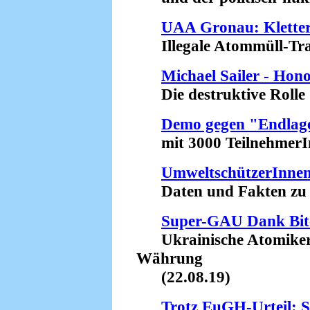
UAA Gronau: Kletter
Illegale Atommüll-Tran
Michael Sailer - Hon
Die destruktive Rolle d
Demo gegen "Endlage
mit 3000 TeilnehmerInn
UmweltschützerInnen 
Daten und Fakten zu ve
Super-GAU Dank Bit
Ukrainische Atomiker s
Währung
(22.08.19)
Trotz EuGH-Urteil: S