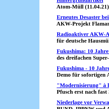
Hintergrundartikel
Atom-Müll (11.04.21)
Erneutes Desaster be
AKW-Projekt Flamanvil
Radioaktiver AKW-A
für deutsche Hausmüll
Fukushima: 10 Jahre 
des dreifachen Super-
Fukushima - 10 Jah
Demo für sofortigen At
"Modernisierung" à 
Pfusch erst nach fast 3
Niederlage vor Verwa
BUND, IPPNW und Ant