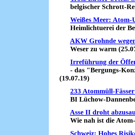
belgischer Schrott-Rea
Weißes Meer: Atom-U
Heimlichtuerei der Beh
AKW Grohnde wegen H
Weser zu warm (25.07
Irreführung der Öffen
- das "Bergungs-Konzep
(19.07.19)
233 Atommüll-Fässer 
BI Lüchow-Dannenberg 
Asse II droht abzusa
Wie nah ist die Atom-K
Schweiz: Hohes Risi