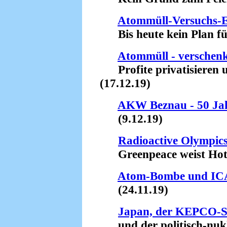
Atommüll-Versuchs-E
Bis heute kein Plan für
Atommüll - verschenkt
Profite privatisieren un
(17.12.19)
AKW Beznau - 50 Ja
(9.12.19)
Radioactive Olympic
Greenpeace weist Hotsp
Atom-Bombe und ICA
(24.11.19)
Japan, der KEPCO-S
und der politisch-nukle