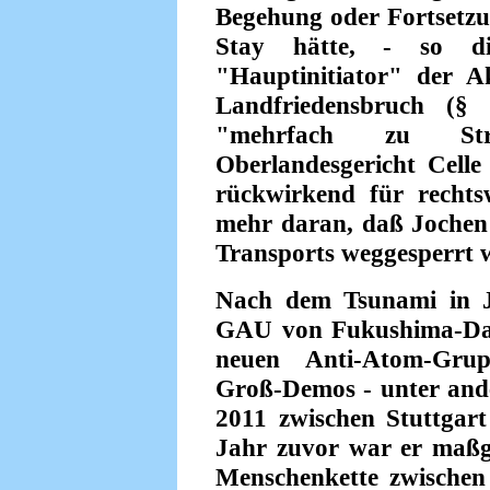
Begehung oder Fortsetzun
Stay hätte, - so d
"Hauptinitiator" der A
Landfriedensbruch (§
"mehrfach zu Stra
Oberlandesgericht Cell
rückwirkend für rechts
mehr daran, daß Joche
Transports weggesperrt 
Nach dem Tsunami in J
GAU von Fukushima-Daiic
neuen Anti-Atom-Grupp
Groß-Demos - unter and
2011 zwischen Stuttgar
Jahr zuvor war er maßge
Menschenkette zwische