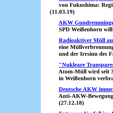
von Fukushima: Region 
(11.03.19)
AKW Gundremmingen
SPD Weißenhorn will V
Radioaktiver Müll 
eine Müllverbrennungs
und der Irrsinn des Fre
"Nukleare Transpare
Atom-Müll wird seit 3
in Weißenhorn verbran
Deutsche AKW immer
Anti-AKW-Bewegung for
(27.12.18)