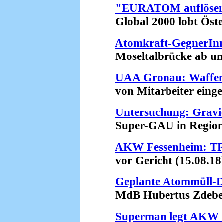
"EURATOM auflöse
Global 2000 lobt Öster
Atomkraft-GegnerInne
Moseltalbrücke ab und
UAA Gronau: Waffen
von Mitarbeiter eingesc
Untersuchung: Gravi
Super-GAU in Region 
AKW Fessenheim: TR
vor Gericht (15.08.18
Geplante Atommüll-D
MdB Hubertus Zdebel de
Superman legt AKW B