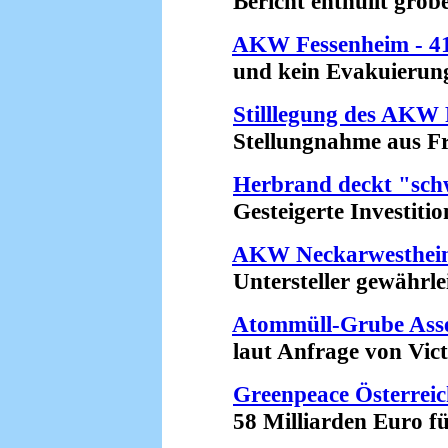
Bericht enthüllt grobe 
AKW Fessenheim - 41
und kein Evakuierungsp
Stilllegung des AKW 
Stellungnahme aus Fre
Herbrand deckt "schw
Gesteigerte Investitio
AKW Neckarwestheim 
Untersteller gewährleis
Atommüll-Grube Asse 
laut Anfrage von Victor
Greenpeace Österreic
58 Milliarden Euro für 