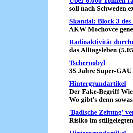
Über 6.000 Tonnen ra
soll nach Schweden exp
Skandal: Block 3 des
AKW Mochovce genehm
Radioaktivität durchd
das Alltagsleben (5.05
Tschernobyl
35 Jahre Super-GAU (
Hintergrundartikel
Der Fake-Begriff Wied
Wo gibt's denn sowas?
'Badische Zeitung' v
Risiko im stillgelegte