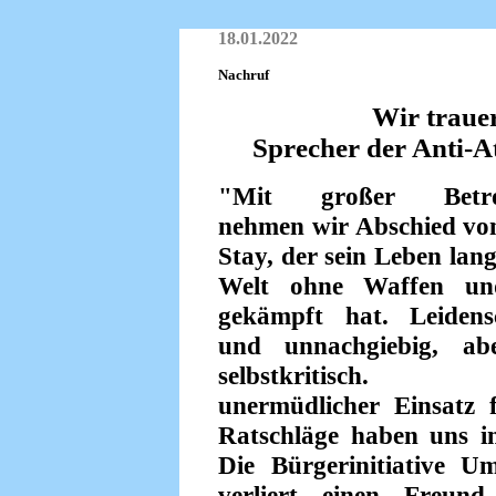
18.01.2022
Nachruf
Wir traue
Sprecher der Anti-At
"Mit großer Betrof
nehmen wir Abschied vo
Stay, der sein Leben lang
Welt ohne Waffen u
gekämpft hat. Leidensc
und unnachgiebig, ab
selbstkritisch
unermüdlicher Einsatz 
Ratschläge haben uns 
Die Bürgerinitiative 
verliert einen Freund