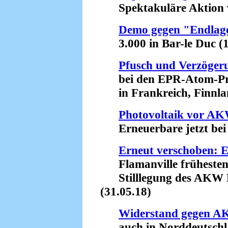
Spektakuläre Aktion vo
Demo gegen "Endlage
3.000 in Bar-le Duc (1
Pfusch und Verzöger
bei den EPR-Atom-Pr
in Frankreich, Finnlan
Photovoltaik vor A
Erneuerbare jetzt bei 4
Erneut verschoben: 
Flamanville frühestens 
Stilllegung des AKW F
(31.05.18)
Widerstand gegen A
auch in Norddeutschlan