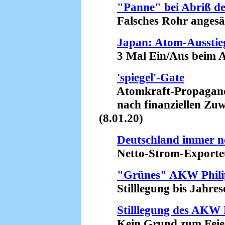
"Panne" bei Abriß d
Falsches Rohr angesäg
Japan: Atom-Ausstieg
3 Mal Ein/Aus beim AK
'spiegel'-Gate
Atomkraft-Propaganda 
nach finanziellen Zuwe
(8.01.20)
Deutschland immer n
Netto-Strom-Exporteur
"Grünes" AKW Phili
Stilllegung bis Jahrese
Stilllegung des AKW
Kein Grund zum Feiern