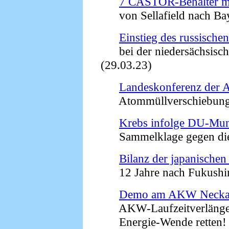
7 CASTOR-Behälter mi
von Sellafield nach Bay
Einstieg des russisch
bei der niedersächsisch
(29.03.23)
Landeskonferenz der A
Atommüllverschiebung v
Krebs infolge DU-Mun
Sammelklage gegen die
Bilanz der japanische
12 Jahre nach Fukushima
Demo am AKW Necka
AKW-Laufzeitverlänger
Energie-Wende retten! 