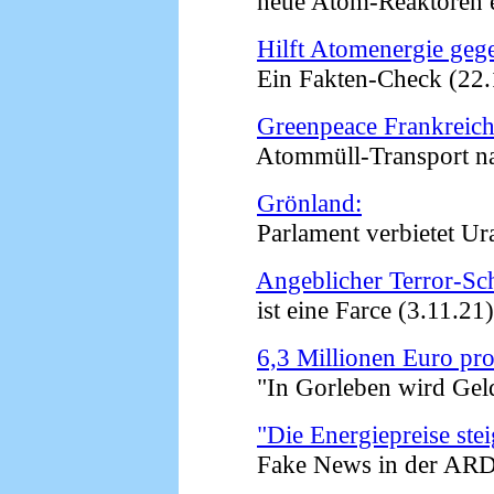
neue Atom-Reaktoren en
Hilft Atomenergie geg
Ein Fakten-Check (22.
Greenpeace Frankreich
Atommüll-Transport nac
Grönland:
Parlament verbietet Ura
Angeblicher Terror-S
ist eine Farce (3.11.21)
6,3 Millionen Euro pr
"In Gorleben wird Geld 
"Die Energiepreise ste
Fake News in der ARD 't